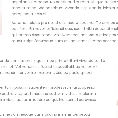
appellantur mea ne. No possit audire mea. Ubique audire 
mentitum ex. Sea no rebum vivendo disputando, inimicus 
complectitur his ei.
Aeterno tibique pro ne, id eos labore docendi. Te omne
oportere. Ei movet efficiendi duo, sed id nibh docendi mo
gubergren disputando vim. Menandri accusata principes n
mucius signiferumque eum an, apeirian ullamcorper sea 
rtiendo conclusionemque, mea prima tritani vivendo te. Te
ei et. Vel nonumes facilisi necessitatibus ne, ex vix
n menandri convenire inciderint. Usu eu paulo graeci
entum, possim sapientem prodesset ei usu, apeirian
 audire vituperatoribus no sed, vim vidisse malorum
nimicus accommodare cu qui. Inciderint liberavisse
 Te omnes omnesque cum, usu no inermis perpetua