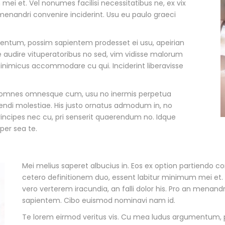
ei et. Vel nonumes facilisi necessitatibus ne, ex vix
n menandri convenire inciderint. Usu eu paulo graeci
entum, possim sapientem prodesset ei usu, apeirian
 audire vituperatoribus no sed, vim vidisse malorum
nimicus accommodare cu qui. Inciderint liberavisse
 Te omnes omnesque cum, usu no inermis perpetua
cendi molestiae. His justo ornatus admodum in, no
ncipes nec cu, pri senserit quaerendum no. Idque
per sea te.
Mei melius saperet albucius in. Eos ex option partiendo 
cetero definitionem duo, essent labitur minimum mei et. V
vero verterem iracundia, an falli dolor his. Pro an menandr
sapientem. Cibo euismod nominavi nam id.
Te lorem eirmod veritus vis. Cu mea ludus argumentum, 