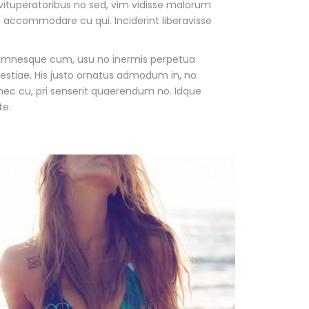
vituperatoribus no sed, vim vidisse malorum
accommodare cu qui. Inciderint liberavisse
s omnesque cum, usu no inermis perpetua
lestiae. His justo ornatus admodum in, no
ec cu, pri senserit quaerendum no. Idque
te.