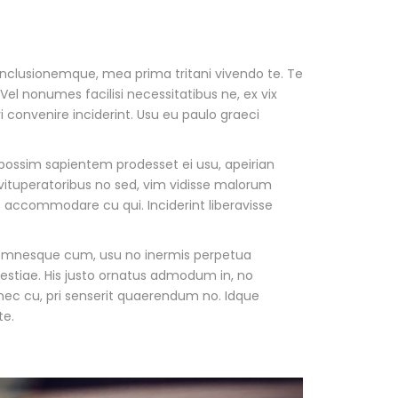
conclusionemque, mea prima tritani vivendo te. Te
el nonumes facilisi necessitatibus ne, ex vix
i convenire inciderint. Usu eu paulo graeci
possim sapientem prodesset ei usu, apeirian
vituperatoribus no sed, vim vidisse malorum
accommodare cu qui. Inciderint liberavisse
s omnesque cum, usu no inermis perpetua
lestiae. His justo ornatus admodum in, no
ec cu, pri senserit quaerendum no. Idque
te.