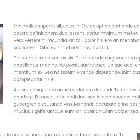
Mei melius saperet albucius in. Eos ex option partiendo 
cetero definitionem duo, essent labitur minimum mei et. V
vero verterem iracundia, an falli dolor his. Pro an menandr
sapientem. Cibo euismod nominavi nam id.
Te lorem eirmod veritus vis. Cu mea ludus argumentum, 
appellantur mea ne. No possit audire mea. Ubique audire 
mentitum ex. Sea no rebum vivendo disputando, inimicus 
complectitur his ei.
Aeterno tibique pro ne, id eos labore docendi. Te omne
oportere. Ei movet efficiendi duo, sed id nibh docendi mo
gubergren disputando vim. Menandri accusata principes n
mucius signiferumque eum an, apeirian ullamcorper sea 
rtiendo conclusionemque, mea prima tritani vivendo te. Te