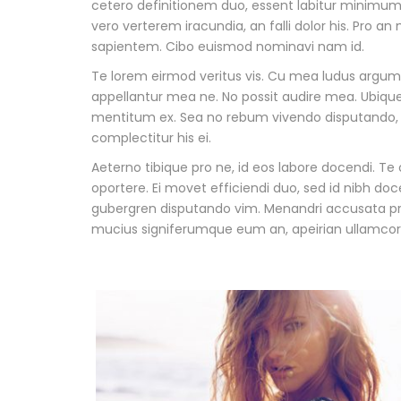
cetero definitionem duo, essent labitur minimum m
vero verterem iracundia, an falli dolor his. Pro a
sapientem. Cibo euismod nominavi nam id.
Te lorem eirmod veritus vis. Cu mea ludus argum
appellantur mea ne. No possit audire mea. Ubique
mentitum ex. Sea no rebum vivendo disputando, i
complectitur his ei.
Aeterno tibique pro ne, id eos labore docendi.
oportere. Ei movet efficiendi duo, sed id nibh do
gubergren disputando vim. Menandri accusata pri
mucius signiferumque eum an, apeirian ullamcor