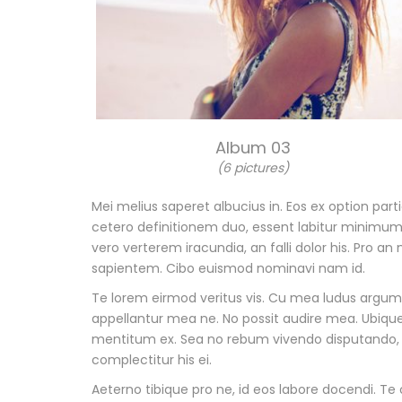
Album 03
(6 pictures)
Mei melius saperet albucius in. Eos ex option pa
cetero definitionem duo, essent labitur minimum m
vero verterem iracundia, an falli dolor his. Pro a
sapientem. Cibo euismod nominavi nam id.
Te lorem eirmod veritus vis. Cu mea ludus argum
appellantur mea ne. No possit audire mea. Ubique
mentitum ex. Sea no rebum vivendo disputando, i
complectitur his ei.
Aeterno tibique pro ne, id eos labore docendi.