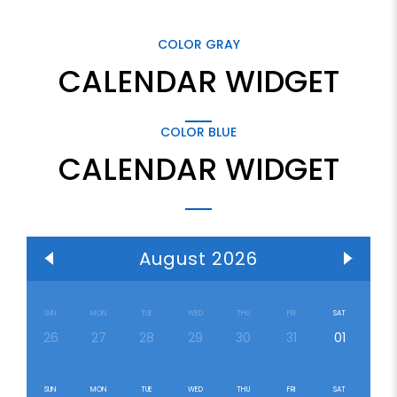
COLOR GRAY
CALENDAR WIDGET
COLOR BLUE
CALENDAR WIDGET
August 2026
SUN
MON
TUE
WED
THU
FRI
SAT
26
27
28
29
30
31
01
SUN
MON
TUE
WED
THU
FRI
SAT