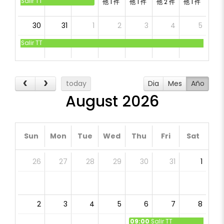
Salir TT
他 1 件
他 1 件
他 2 件
他 1 件
30
31
1
2
3
4
5
Salir TT
today
Dia
Mes
Año
August 2026
Sun
Mon
Tue
Wed
Thu
Fri
Sat
26
27
28
29
30
31
1
2
3
4
5
6
7
8
09:00
Salir TT