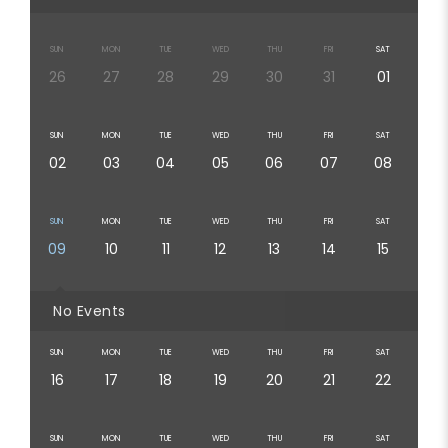
SUN
MON
TUE
WED
THU
FRI
SAT
26
27
28
29
30
31
01
SUN
MON
TUE
WED
THU
FRI
SAT
02
03
04
05
06
07
08
SUN
MON
TUE
WED
THU
FRI
SAT
09
10
11
12
13
14
15
No Events
SUN
MON
TUE
WED
THU
FRI
SAT
16
17
18
19
20
21
22
SUN
MON
TUE
WED
THU
FRI
SAT