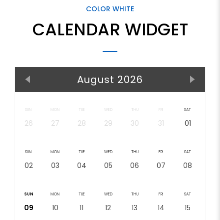
COLOR WHITE
CALENDAR WIDGET
August 2026
SUN
MON
TUE
WED
THU
FRI
SAT
26
27
28
29
30
31
01
SUN
MON
TUE
WED
THU
FRI
SAT
02
03
04
05
06
07
08
SUN
MON
TUE
WED
THU
FRI
SAT
09
10
11
12
13
14
15