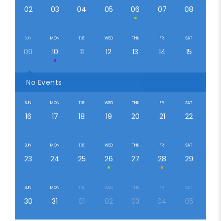
02
03
04
05
06
07
08
SUN
MON
TUE
WED
THU
FRI
SAT
09
10
11
12
13
14
15
No Events
SUN
MON
TUE
WED
THU
FRI
SAT
16
17
18
19
20
21
22
SUN
MON
TUE
WED
THU
FRI
SAT
23
24
25
26
27
28
29
SUN
MON
TUE
WED
THU
FRI
SAT
30
31
01
02
03
04
05