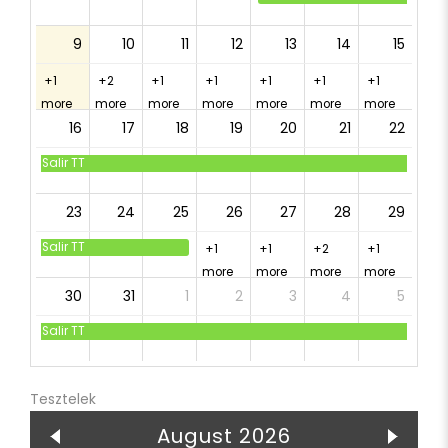
9
10
11
12
13
14
15
+1
+2
+1
+1
+1
+1
+1
more
more
more
more
more
more
more
16
17
18
19
20
21
22
Salir TT
23
24
25
26
27
28
29
Salir TT
+1
+1
+2
+1
more
more
more
more
30
31
1
2
3
4
5
Salir TT
Tesztelek
August 2026