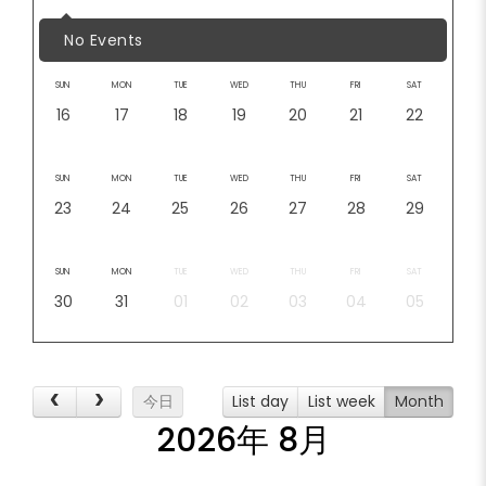
No Events
SUN
MON
TUE
WED
THU
FRI
SAT
16
17
18
19
20
21
22
SUN
MON
TUE
WED
THU
FRI
SAT
23
24
25
26
27
28
29
SUN
MON
TUE
WED
THU
FRI
SAT
30
31
01
02
03
04
05
今日
List day
List week
Month
2026年 8月